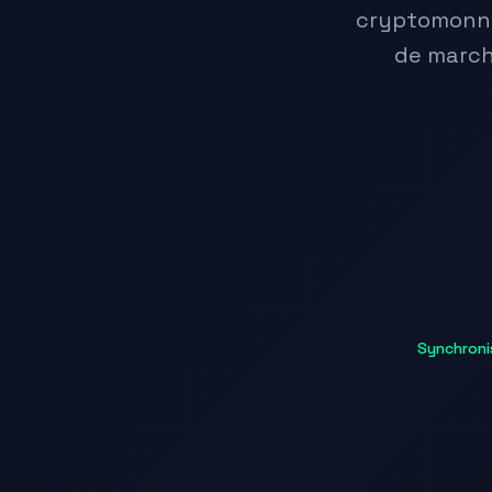
cryptomonna
de march
Synchronis